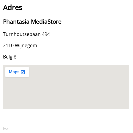
Adres
Adres
Phantasia MediaStore
Openingstijden
Turnhoutsebaan 494
Parking
2110 Wijnegem
België
bw1